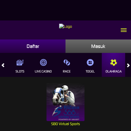
Daftar
Masuk
MES
SLOTS
LIVE CASINO
RACE
TOGEL
OLAHRAGA
C
SBO Virtual Sports