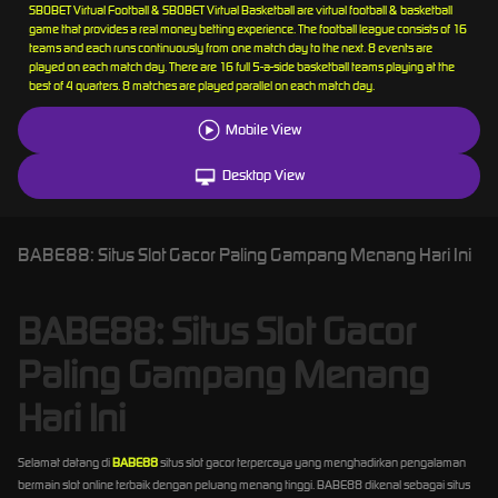
SBOBET Virtual Football & SBOBET Virtual Basketball are virtual football & basketball
game that provides a real money betting experience. The football league consists of 16
teams and each runs continuously from one match day to the next. 8 events are
played on each match day. There are 16 full 5-a-side basketball teams playing at the
best of 4 quarters. 8 matches are played parallel on each match day.
Mobile View
Desktop View
BABE88: Situs Slot Gacor Paling Gampang Menang Hari Ini
BABE88: Situs Slot Gacor
Paling Gampang Menang
Hari Ini
Selamat datang di
BABE88
situs slot gacor terpercaya yang menghadirkan pengalaman
bermain slot online terbaik dengan peluang menang tinggi. BABE88 dikenal sebagai situs