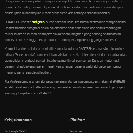
slot gacor resmi yang selalu menghadirkan update permainan terbaru dengan performa
server stabil. Setiap pemain dapat menikmati sensasi bermain slot gacor hari ini dengan
sistem yang dirancang untuk memaksimalkan kemenangan secara konsisten.
Di BABE88, konsep
slot gacor
bukan sekadar klaim. Tim admin secara rutin menghadirkan
update bocoran slot gacor hari ini berdasarkan data permainan dan pola kemenangan
terkini. Informasi ini membantu pemain menentukan game yang sedang berada dalam
kondisi on fire, sehingga setiap taruhan memiliki peluang menang yang lebih besar.
Kemudahan bermain juga menjadi keunggulan utama BABE88 sebagai situs slot online
pilihan. Proses pendaftaran cepat, transaksi aman, serta sistem deposit dan penarikan dana
yang efisien membuat pemain bisa fokus menikmati permainan. Dengan modal kecil,
pemain tetap berkesempatan meraih kemenangan besar melalui slot gacor gampang
menang yang tersedia setiap hari.
Jika Anda sedang mencari slot gacor malam ini dengan peluang cuan maksimal, BABE88
adalah jawabannya. Daftar sekarang dan rasakan sendiri sensasi bermain slot gacor yang
sesungguhnya hanya di BABE88!
Kebijaksanaan
Platform
Tentang BABE88
Promosi