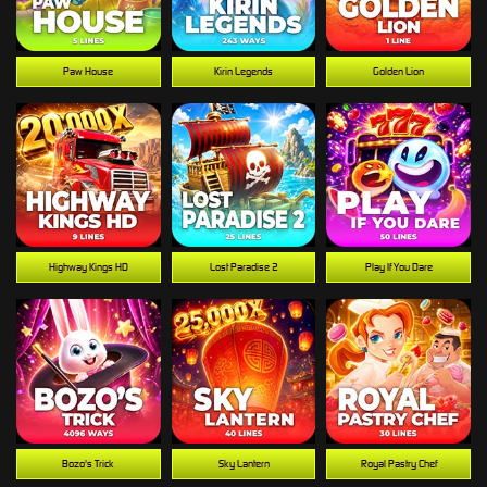
Paw House
Kirin Legends
Golden Lion
Highway Kings HD
Lost Paradise 2
Play If You Dare
Bozo's Trick
Sky Lantern
Royal Pastry Chef