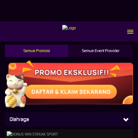
Semua Promosi
Semua Event Provider
Olahraga