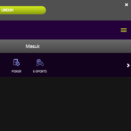
×
UNDUH
Masuk
POKER
E-SPORTS