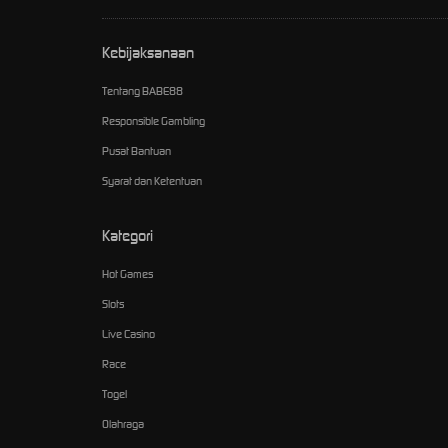
Kebijaksanaan
Tentang BABE88
Responsible Gambling
Pusat Bantuan
Syarat dan Ketentuan
Kategori
Hot Games
Slots
Live Casino
Race
Togel
Olahraga