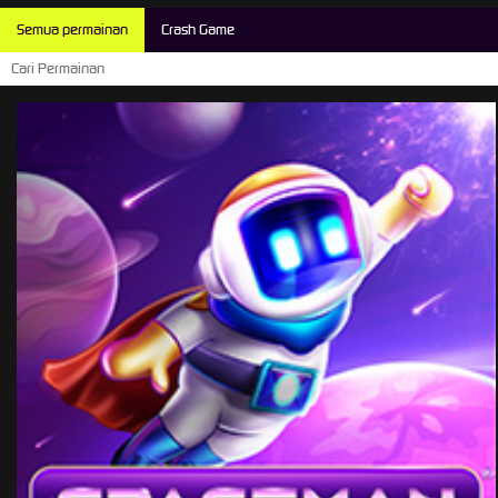
Semua permainan
Crash Game