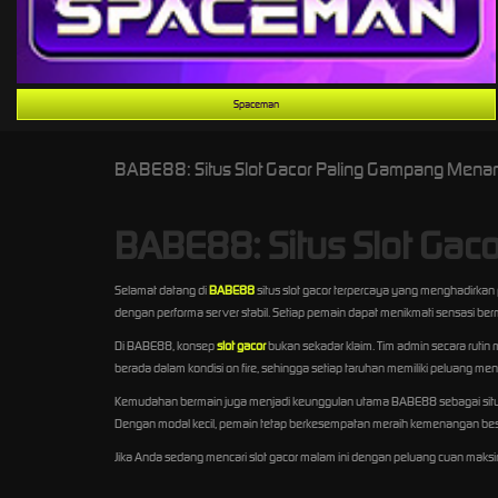
Spaceman
BABE88: Situs Slot Gacor Paling Gampang Menang
BABE88: Situs Slot Gac
Selamat datang di
BABE88
situs slot gacor terpercaya yang menghadirkan
dengan performa server stabil. Setiap pemain dapat menikmati sensasi be
Di BABE88, konsep
slot gacor
bukan sekadar klaim. Tim admin secara rutin
berada dalam kondisi on fire, sehingga setiap taruhan memiliki peluang me
Kemudahan bermain juga menjadi keunggulan utama BABE88 sebagai situs sl
Dengan modal kecil, pemain tetap berkesempatan meraih kemenangan besar
Jika Anda sedang mencari slot gacor malam ini dengan peluang cuan maks