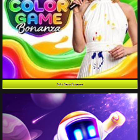
Color Game Bonanza