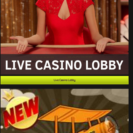
Live Casino Lobby