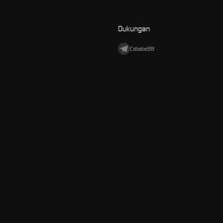
Dukungan
Csbabe88