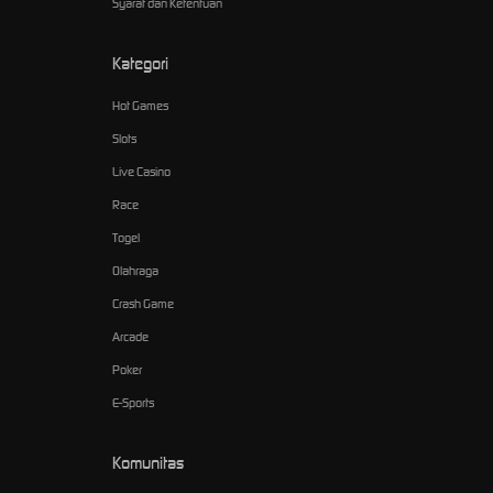
Syarat dan Ketentuan
Kategori
Hot Games
Slots
Live Casino
Race
Togel
Olahraga
Crash Game
Arcade
Poker
E-Sports
Komunitas