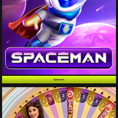
Spaceman