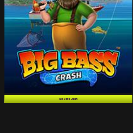
Big Bass Crash