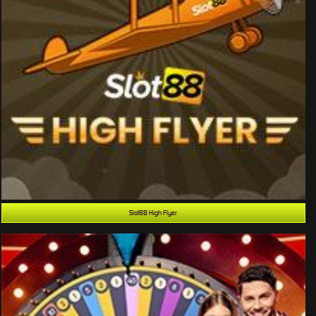
Slot88 High Flyer