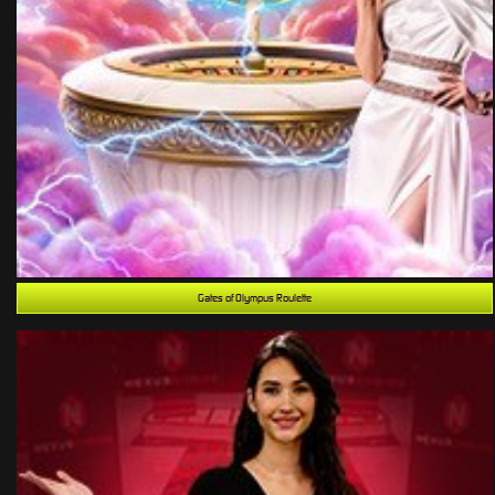
Gates of Olympus Roulette