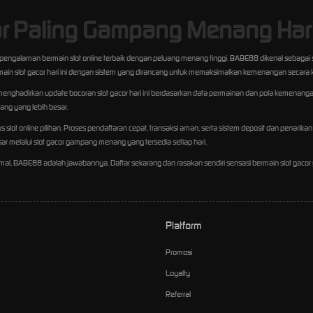
or Paling Gampang Menang Hari 
 pengalaman bermain slot online terbaik dengan peluang menang tinggi. BABE88 dikenal sebagai s
rmain slot gacor hari ini dengan sistem yang dirancang untuk memaksimalkan kemenangan secara k
 menghadirkan update bocoran slot gacor hari ini berdasarkan data permainan dan pola kemenan
nang yang lebih besar.
ot online pilihan. Proses pendaftaran cepat, transaksi aman, serta sistem deposit dan penarik
 melalui slot gacor gampang menang yang tersedia setiap hari.
imal, BABE88 adalah jawabannya. Daftar sekarang dan rasakan sendiri sensasi bermain slot ga
Platform
Promosi
Loyalty
Referral