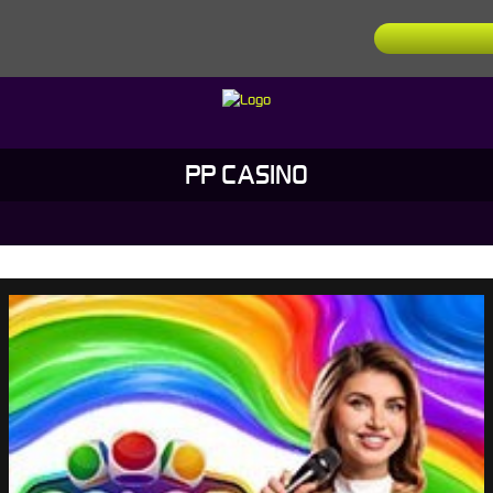
PP CASINO