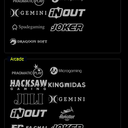
Arcade