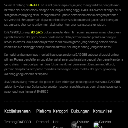
Selamat datang di
BABE88
situs slot gacor terpercaya yang menghadirkan pengalaman
bermain slot online terbaik dengan peluang menang tinggi. BABE88 dikenal sebagai situs
slot gacor resmi yang selalu menghadirkan update permainan terbaru dengan performa
server stabil. Setiap pemain dapat menikmati sensasi bermain slot gacor hari ini dengan
sistem yang dirancang untuk memaksimalkan kemenangan secara konsisten.
Di BABE88, konsep
slot gacor
bukan sekadar klaim. Tim admin secara rutin menghadirkan
update bocoran slot gacor hari ini berdasarkan data permainan dan pola kemenangan
terkini. Informasi ini membantu pemain menentukan game yang sedang berada dalam
kondisi on fire, sehingga setiap taruhan memiliki peluang menang yang lebih besar.
Kemudahan bermain juga menjadi keunggulan utama BABE88 sebagai situs slot online
pilihan. Proses pendaftaran cepat, transaksi aman, serta sistem deposit dan penarikan dana
yang efisien membuat pemain bisa fokus menikmati permainan. Dengan modal kecil,
pemain tetap berkesempatan meraih kemenangan besar melalui slot gacor gampang
menang yang tersedia setiap hari.
Jika Anda sedang mencari slot gacor malam ini dengan peluang cuan maksimal, BABE88
adalah jawabannya. Daftar sekarang dan rasakan sendiri sensasi bermain slot gacor yang
sesungguhnya hanya di BABE88!
Kebijaksanaan
Platform
Kategori
Dukungan
Komunitas
Tentang BABE88
Promosi
Hot
Csbabe
Facebo
Games
88
ok