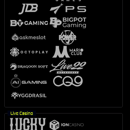
Live Casino