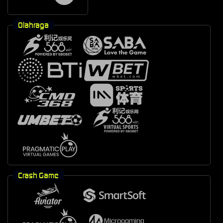
Olahraga
Crash Game