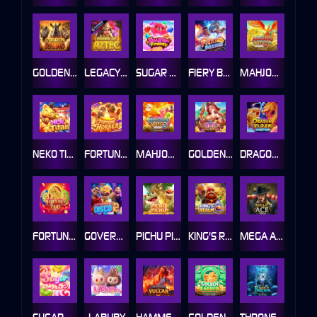
GOLDEN RHINO
LEGACY OF AZTEC
SUGAR FRENZY
FIERY BOXING
MAHJONG WAYS 3+
NEKO TITAN
FORTUNE HORSES
MAHJONG WAYS 3
GOLDEN ISLAND
DRAGON TIGER SHOWDOWN
FORTUNE TRIO
GOVERNMENT DISCO 2
PICHU PICHU
KING'S REALM
MEGA ACE