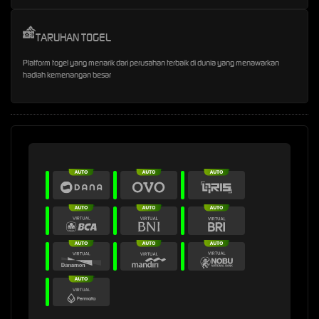
TARUHAN TOGEL
Platform togel yang menarik dari perusahan terbaik di dunia yang menawarkan
hadiah kemenangan besar