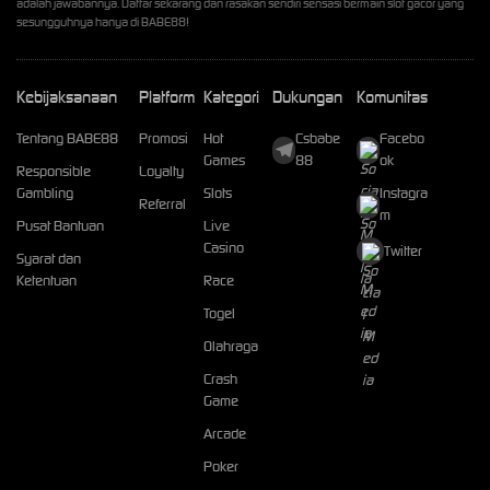
adalah jawabannya. Daftar sekarang dan rasakan sendiri sensasi bermain slot gacor yang
sesungguhnya hanya di BABE88!
Kebijaksanaan
Platform
Kategori
Dukungan
Komunitas
Tentang BABE88
Promosi
Hot
Csbabe
Facebo
Games
88
ok
Responsible
Loyalty
Gambling
Slots
Instagra
Referral
m
Pusat Bantuan
Live
Casino
Twitter
Syarat dan
Ketentuan
Race
Togel
Olahraga
Crash
Game
Arcade
Poker