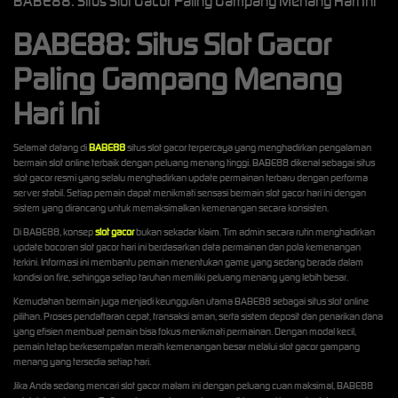
BABE88: Situs Slot Gacor Paling Gampang Menang Hari Ini
BABE88: Situs Slot Gacor
Paling Gampang Menang
Hari Ini
Selamat datang di
BABE88
situs slot gacor terpercaya yang menghadirkan pengalaman
bermain slot online terbaik dengan peluang menang tinggi. BABE88 dikenal sebagai situs
slot gacor resmi yang selalu menghadirkan update permainan terbaru dengan performa
server stabil. Setiap pemain dapat menikmati sensasi bermain slot gacor hari ini dengan
sistem yang dirancang untuk memaksimalkan kemenangan secara konsisten.
Di BABE88, konsep
slot gacor
bukan sekadar klaim. Tim admin secara rutin menghadirkan
update bocoran slot gacor hari ini berdasarkan data permainan dan pola kemenangan
terkini. Informasi ini membantu pemain menentukan game yang sedang berada dalam
kondisi on fire, sehingga setiap taruhan memiliki peluang menang yang lebih besar.
Kemudahan bermain juga menjadi keunggulan utama BABE88 sebagai situs slot online
pilihan. Proses pendaftaran cepat, transaksi aman, serta sistem deposit dan penarikan dana
yang efisien membuat pemain bisa fokus menikmati permainan. Dengan modal kecil,
pemain tetap berkesempatan meraih kemenangan besar melalui slot gacor gampang
menang yang tersedia setiap hari.
Jika Anda sedang mencari slot gacor malam ini dengan peluang cuan maksimal, BABE88