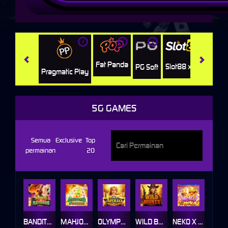
i
i
i
i
i
Facha
Fat Panda
Slot88 x PP
PG Soft
Pragmatic Play
5G GAMES
Semua
Exclusive
Top
permainan
20
BANDITO RETURNS
MAHJONG 5 DRAGONS
OLYMPUS APOLLO
WILD BOUNTY
NEKO X NEKO