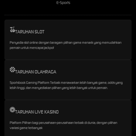
E-Sports
TARUHAN SLOT
Penyedia slot online dengan beragam pilihan game menarik yang memudahkan
pemain untuk mencapai jackpot
TARUHAN OLAHRAGA
Sportsbook Gaming Platform Terbaik menawarkan lebih banyak game, odds yang
lebih tinggi, dan menyediakan pilihan yang lebih banyak untuk pemain.
TARUHAN LIVE KASINO
Platform Pilihan bagi perusahaan-perusahaan terbaik di dunia, dengan pilihan
variasi game terbanyak