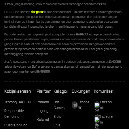
sistem yang dirancang untuk memaksimalkan kemenangan secara konsisten.
Di BABE88, konsep
slot gacor
bukan sekadar klaim. Tim admin secara rutin menghadirkan
update bocoran slot gacor hari ini berdasarkan data permainan dan pola kemenangan
terkini. Informasi ini membantu pemain menentukan game yang sedang berada dalam
kondisi on fire, sehingga setiap taruhan memiliki peluang menang yang lebih besar.
Kemudahan bermain juga menjadi keunggulan utama BABE88 sebagai situs slot online
pilihan. Proses pendaftaran cepat, transaksi aman, serta sistem deposit dan penarikan dana
yang efisien membuat pemain bisa fokus menikmati permainan. Dengan modal kecil,
pemain tetap berkesempatan meraih kemenangan besar melalui slot gacor gampang
menang yang tersedia setiap hari.
Jika Anda sedang mencari slot gacor malam ini dengan peluang cuan maksimal, BABE88
adalah jawabannya. Daftar sekarang dan rasakan sendiri sensasi bermain slot gacor yang
sesungguhnya hanya di BABE88!
Kebijaksanaan
Platform
Kategori
Dukungan
Komunitas
Tentang BABE88
Promosi
Hot
Csbabe
Facebo
Games
88
ok
Responsible
Loyalty
Gambling
Slots
Instagra
Referral
m
Pusat Bantuan
Live