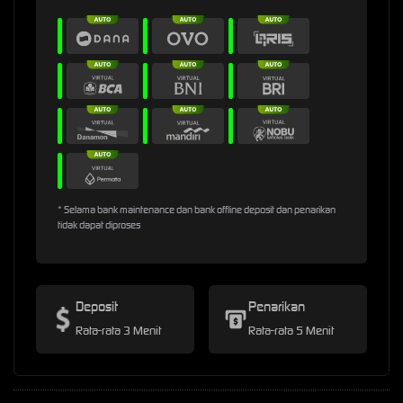
* Selama bank maintenance dan bank offline deposit dan penarikan
tidak dapat diproses
Deposit
Penarikan
Rata-rata 3 Menit
Rata-rata 5 Menit