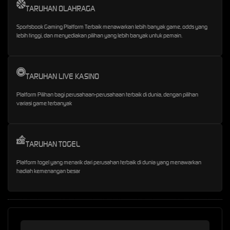
TARUHAN OLAHRAGA
Sportsbook Gaming Platform Terbaik menawarkan lebih banyak game, odds yang
lebih tinggi, dan menyediakan pilihan yang lebih banyak untuk pemain.
TARUHAN LIVE KASINO
Platform Pilihan bagi perusahaan-perusahaan terbaik di dunia, dengan pilihan
variasi game terbanyak
TARUHAN TOGEL
Platform togel yang menarik dari perusahan terbaik di dunia yang menawarkan
hadiah kemenangan besar