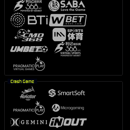
Crash Game