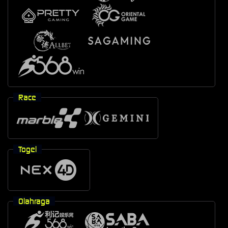
Race
Togel
Olahraga