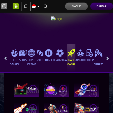
MASUK
DAFTAR
HOT
SLOTS
LIVE
RACE
TOGEL
OLAHRAGA
CRASH
ARCADE
POKER
E-
PROMO
GAMES
CASINO
GAME
SPORTS
i
i
i
i
i
i